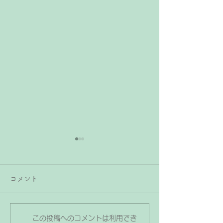
子どもがピアノの練習を
ピアノは家のど
頑張ったらプレゼントは
のが正解？お子
コメント
あげても良い？
すすめの場所と
子どもがピアノの練習を頑張
「これから子ども
った時や曲が合格した時、発
習うのでピアノを
表会やコンクールに参加でき
ど、家のどこに置
この投稿へのコメントは利用でき