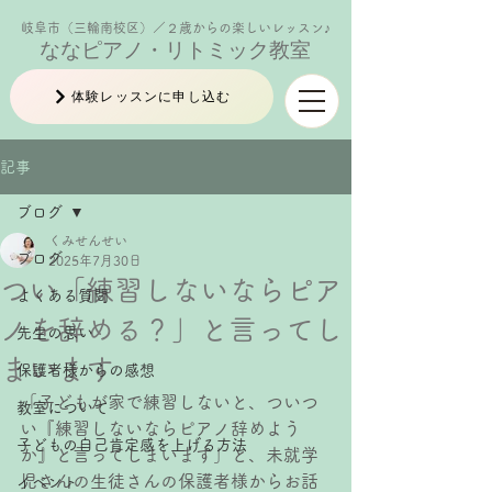
岐阜市（三輪南校区）／２歳からの楽しいレッスン♪
ななピアノ・リトミック教室
体験レッスンに申し込む
記事
ブログ
くみせんせい
ブログ
2025年7月30日
つい「練習しないならピア
よくある質問
ノを辞める？」と言ってし
先生の思い
まいます
保護者様からの感想
「子どもが家で練習しないと、ついつ
教室について
い『練習しないならピアノ辞めよう
子どもの自己肯定感を上げる方法
か』と言ってしまいます」と、未就学
児さんの生徒さんの保護者様からお話
イベント