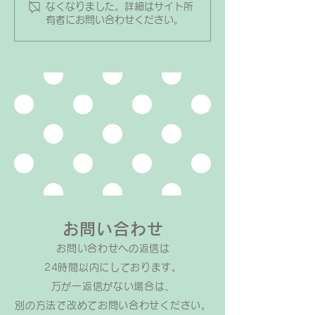
た時などに「ご褒美やプレゼ
い？」というご質
なくなりました。詳細はサイト所
有者にお問い合わせください。
ントをあげるべき？」「物で
くことがあります
釣るのは良くない？」と迷う
お子さんの場合は
ことはありませんか？ 私と
置くのがおすすめ
しては「ご褒美やプレゼント
かというと、小さ
はうまく活用していただいて
が1人で別室で練
OK」と考えています。その
ハードルが高いか
ため、教室ではこんな企画を
別室にピアノがあ
取り入れています↓↓ おう
ような理由で練習
ちでのワークの宿題ができた
のきがちになって
らシールが貼れる 曲が合格
す。 1人だと寂し
したら合格した曲数だけシー
思ってしまう 普
ルが貼れる
部屋だと、夏は
お問い合わせ
お問い合わせへの返信は​
24時間以内にしております。
万が一返信がない場合は、
​別の方法で改めてお問い合わせください。