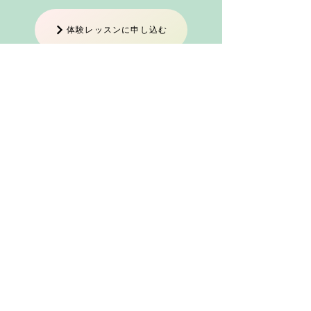
体験レッスンに申し込む
メール
電話
LINE
ID:@579dpseq
アクセス