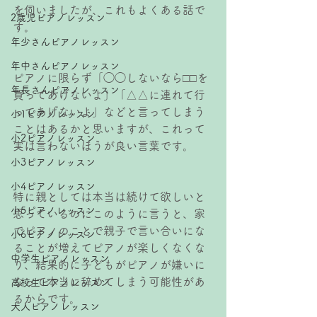
を伺いましたが、これもよくある話で
2歳児ピアノレッスン
す。
年少さんピアノレッスン
年中さんピアノレッスン
ピアノに限らず「◯◯しないなら□□を
年長さんピアノレッスン
買ってあげないよ」「△△に連れて行
ってあげないよ」などと言ってしまう
小1ピアノレッスン
ことはあるかと思いますが、これって
小2ピアノレッスン
実は言わないほうが良い言葉です。
小3ピアノレッスン
小4ピアノレッスン
特に親としては本当は続けて欲しいと
小5ピアノレッスン
思っているのにこのように言うと、家
でピアノのことで親子で言い合いにな
小6ピアノレッスン
ることが増えてピアノが楽しくなくな
中学生ピアノレッスン
り、結果的に子どもがピアノが嫌いに
なって本当に辞めてしまう可能性があ
高校生ピアノレッスン
るからです。
大人ピアノレッスン