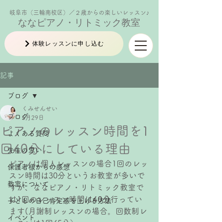
岐阜市（三輪南校区）／２歳からの楽しいレッスン♪
ななピアノ・リトミック教室
体験レッスンに申し込む
記事
ブログ
くみせんせい
ブログ
5月29日
ピアノのレッスン時間を1
よくある質問
回40分にしている理由
先生の思い
ピアノは個人レッスンの場合1回のレッ
保護者様からの感想
スン時間は30分というお教室が多いで
教室について
すが、ななピアノ・リトミック教室で
は1回のレッスン時間は
40分
行ってい
子どもの自己肯定感を上げる方法
ます(月謝制レッスンの場合。回数制レ
イベント