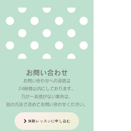
す。 事前アンケ
かじめご回答いた
を元に保護者の方
越しいただいて直
っています。いつ
りがとうございま
ノはおうちでの練
で、保護者の方の
要な習い事です。
が生徒さんと会
お問い合わせ
お問い合わせへの返信は​
24時間以内にしております。
万が一返信がない場合は、
​別の方法で改めてお問い合わせください。
体験レッスンに申し込む