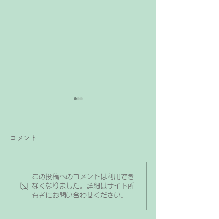
ピアノ教室でも
談会を行ってい
コメント
間もなく年度末と
で、学校や園等で
とめの時期に入っ
この投稿へのコメントは利用でき
レッスン室に生徒さんの
思いますが、私の
なくなりました。詳細はサイト所
有者にお問い合わせください。
度末恒例の保護者
写真を掲示している理由
を開催予定で準備