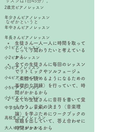
ッスンは1回45分）。
2歳児ピアノレッスン
年少さんピアノレッスン
なぜかというと
年中さんピアノレッスン
年長さんピアノレッスン
生徒さん一人一人に時間を取って
小1ピアノレッスン
じっくり関わりたいと考えている
から
小2ピアノレッスン
全ての生徒さんに毎回のレッスン
小3ピアノレッスン
でリトミックやソルフェージュ
小4ピアノレッスン
（楽譜を読めるようになるための
基礎的な訓練）を行っていて、時
小5ピアノレッスン
間がかかるから
小6ピアノレッスン
全ての生徒さんに音符を書いて覚
えたり、音楽の決まり（音楽理
中学生ピアノレッスン
論）を学ぶためにワークブックの
高校生ピアノレッスン
宿題を出していて、答え合わせに
大人ピアノレッスン
時間がかかるから