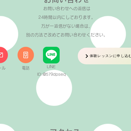
め、教室ではこんな企画を取り入
まで
れています↓↓ おうちでのワー
いた
お問い合わせへの返信は​
クの宿題ができたらシールが貼れ
子さ
24時間以内にしております。
る 曲が合格したら合格した曲数
れる
万が一返信がない場合は、
だけシールが貼れる
する
​別の方法で改めてお問い合わせください。
体験レッスンに申し込
LINE
ール
電話
ID:@579dpseq