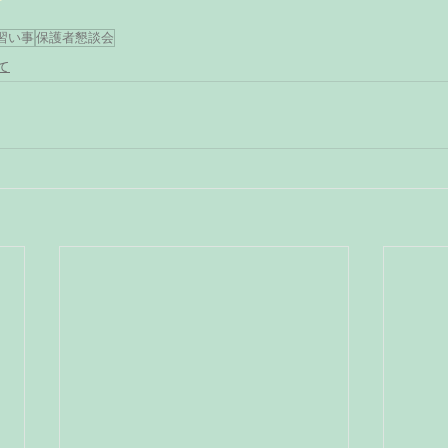
習い事
保護者懇談会
て