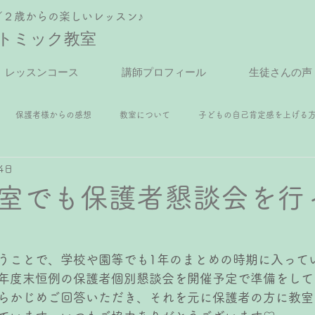
／２歳からの楽しいレッスン♪
トミック教室
レッスンコース
講師プロフィール
生徒さんの声
保護者様からの感想
教室について
子どもの自己肯定感を上げる
4日
アノレッスン
年中さんピアノレッスン
年長さんピアノレッスン
室でも保護者懇談会を行
スン
小4ピアノレッスン
小5ピアノレッスン
小6ピアノレッス
うことで、学校や園等でも1年のまとめの時期に入って
年度末恒例の保護者個別懇談会を開催予定で準備をして
レッスン
ピアノ
らかじめご回答いただき、それを元に保護者の方に教室