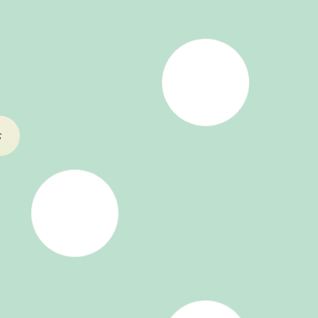
の生徒さんは月謝制で通って
だいている方が多いです。お
んの場合は 教室や先生に慣
のが早くなる ピアノを練習
習慣が早
む