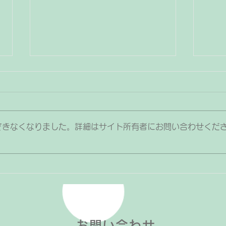
子どもがピアノの練習を頑張
ピア
ったらプレゼントはあげても
数制
良い？
子どもがピアノの練習を頑張った
なな
できなくなりました。詳細はサイト所有者にお問い合わせくだ
時や曲が合格した時、発表会やコ
は、
ンクールに参加できた時などに
てい
「ご褒美やプレゼントをあげるべ
る月
き？」「物で釣るのは良くな
を固
い？」と迷うことはありません
回レ
か？ 私としては「ご褒美やプレ
数制
ゼントはうまく活用していただい
す。
てOK」と考えています。そのた
と回
お問い合わせ