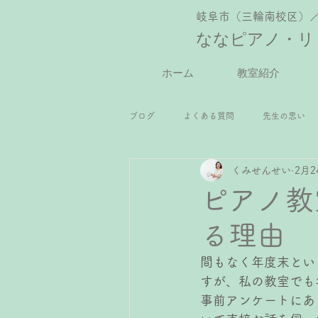
岐阜市（三輪南校区）
ななピアノ・リ
ホーム
教室紹介
ブログ
よくある質問
先生の思い
くみせんせい
2月2
2歳児ピアノレッスン
年少さんピ
ピアノ教
る理由
小2ピアノレッスン
小3ピアノレッ
間もなく年度末とい
すが、私の教室でも
高校生ピアノレッスン
大人ピアノ
事前アンケートにあ