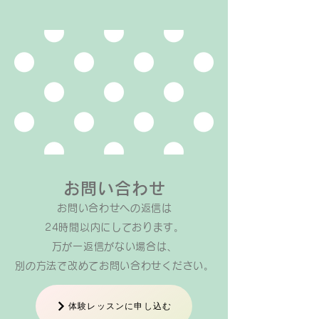
ンの場合。回数制レッスンは
1回45分）。 ⁡ なぜかという
と 生徒さん一人一人に時間
を取ってじっくり関わりたい
と考えているから 全ての生
徒さんに毎回のレッスンでリ
トミックやソルフェージュ
（楽譜を読めるようになるた
めの基礎的な訓練）を行って
い
お問い合わせ
お問い合わせへの返信は​
24時間以内にしております。
万が一返信がない場合は、
​別の方法で改めてお問い合わせください。
体験レッスンに申し込む