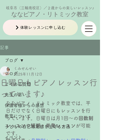
岐阜市（三輪南校区）／２歳からの楽しいレッスン♪
ななピアノ・リトミック教室
体験レッスンに申し込む
記事
ブログ
くみせんせい
ブログ
2025年11月12日
日曜日もピアノレッスン行
よくある質問
っています♪
先生の思い
ななピアノ・リトミック教室では、平
保護者様からの感想
日だけでなく日曜日にもレッスンを行
教室について
っています。日曜日は月1回〜の
回数制
レッスン
や
短期・単発レッスン
が可能
子どもの自己肯定感を上げる方法
です。
イベント