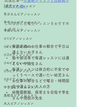
関連記事→
月謝制レッスンと回数制レ
2歳児ピアノレッスン
ッスンの違い
年少さんピアノレッスン
年中さんピアノレッスン
こんな方に日曜日レッスンをおすすめ
します↓↓
年長さんピアノレッスン
小1ピアノレッスン
保護者様のお仕事の都合で平日は
小2ピアノレッスン
通えないお子さん
小3ピアノレッスン
塾や部活等で毎週レッスンには通
小4ピアノレッスン
えない中高生さん
毎週レッスンは体力的に不安でゆ
小5ピアノレッスン
っくりペースで通いたい幼児さん
小6ピアノレッスン
お仕事の都合などで曜日・時間固
定で通えない大人の方
中学生ピアノレッスン
幼稚園教諭、保育士を目指す学生
高校生ピアノレッスン
さんや現役の先生
大人ピアノレッスン