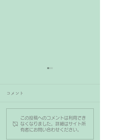
ピアノのレッスン時間を1
回40分にしている理由
コメント
ピアノは個人レッスンの場合
1回のレッスン時間は30分と
いうお教室が多いですが、な
この投稿へのコメントは利用でき
レッスン室に生
なピアノ・リトミック教室で
なくなりました。詳細はサイト所
有者にお問い合わせください。
は1回のレッスン時間は40分
写真を掲示して
行っています(月謝制レッス