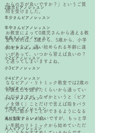
からの方が良いですか？」というご質
2歳児ピアノレッスン
問を受けました。
年少さんピアノレッスン
年中さんピアノレッスン
お教室によって0歳児さんから通える教
年長さんピアノレッスン
室もあれば、3歳から、5歳から、小学
生からなど、通い始められる年齢に違
小1ピアノレッスン
いがあって、いつから習えば良いの？
小2ピアノレッスン
と迷ってしまいますよね。
小3ピアノレッスン
小4ピアノレッスン
ななピアノ・リトミック教室では2歳の
小5ピアノレッスン
お誕生日を過ぎたくらいから通ってい
ただけますが、なぜかというと
「ピア
小6ピアノレッスン
ノを弾く」ことだけで言えば指をバラ
中学生ピアノレッスン
バラに動かすことができるようになる
4、5歳くらいが良いですが、もっと早
高校生ピアノレッスン
い年齢のリトミックから始めていただ
大人ピアノレッスン
くことをおすすめしているからです。