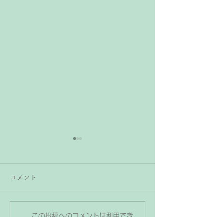
ピアノは家のどこに置く
ピアノレッスン
のが正解？お子さんにお
が付き添った方
コメント
すすめの場所とは
すか？
「これから子どもがピアノを
これからピアノを
習うのでピアノを買うけれ
学児さんの保護者
ど、家のどこに置くのが良
ッスンに保護者が
この投稿へのコメントは利用でき