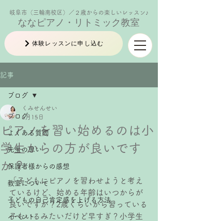
岐阜市（三輪南校区）／２歳からの楽しいレッスン♪
ななピアノ・リトミック教室
体験レッスンに申し込む
記事
ブログ
くみせんせい
ブログ
6月15日
ピアノを習い始めるのは小
よくある質問
学生からの方が良いです
先生の思い
か？
保護者様からの感想
「子どもにピアノを習わせようと考え
教室について
ているけど、始める年齢はいつからが
子どもの自己肯定感を上げる方法
良いですか？2歳くらいから習っている
子もいるみたいだけど早すぎ？小学生
イベント