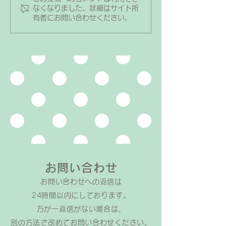
い？」というご質問をいただ
方が良いですか？
なくなりました。詳細はサイト所
有者にお問い合わせください。
くことがありますが、小さな
質問をよく受けま
お子さんの場合はリビングに
ピアノ・リトミッ
置くのがおすすめです。なぜ
基本的に3歳児(年
かというと、小さなお子さん
では保護者様と一
が1人で別室で練習するのは
で、4歳児(年中さ
ハードルが高いからです。
生徒さんだけでレ
別室にピアノがあると、次の
います。 ️ ⁡ 生徒
ような理由で練習から足が遠
生と2人でレッス
のきがちになってしまいま
れるようになる時
す。 1人だと寂しい、怖いと
差があり、初日か
思ってしまう 普段使わない
徒さんだけでレッ
部屋だと、夏は
お問い合わせ
お問い合わせへの返信は​
24時間以内にしております。
万が一返信がない場合は、
​別の方法で改めてお問い合わせください。