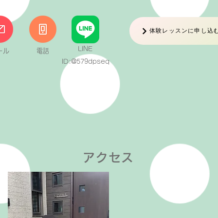
体験レッスンに申し込
LINE
ール
電話
ID:@579dpseq
アクセス