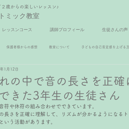
／２歳からの楽しいレッスン♪
トミック教室
レッスンコース
講師プロフィール
生徒さんの声
保護者様からの感想
教室について
子どもの自己肯定感を上げる
5年1月12日
アノレッスン
年中さんピアノレッスン
年長さんピアノレッスン
れの中で音の長さを正確
できた3年生の生徒さん
スン
小4ピアノレッスン
小5ピアノレッスン
小6ピアノレッス
音符や休符の組み合わせでできています。
の長さを正確に理解して、リズムが分かるようになるト
レッスン
ピアノ
という活動があります。