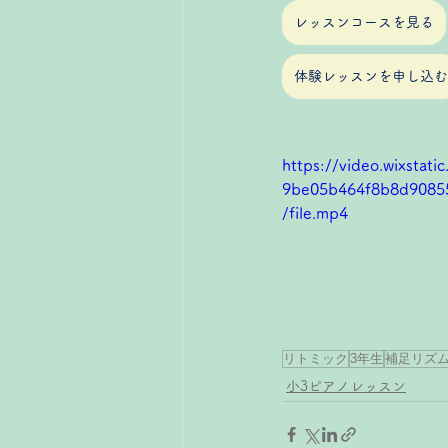
レッスンコースを見る
体験レッスンを申し込む
https://video.wixstat
9be05b464f8b8d9085
/file.mp4
リトミック
3年生
補足リズ
小3ピアノレッスン