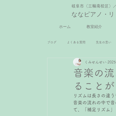
岐阜市（三輪南校区）
ななピアノ・リ
ホーム
教室紹介
ブログ
よくある質問
先生の思い
くみせんせい
202
2歳児ピアノレッスン
年少さんピ
音楽の流
ることが
小2ピアノレッスン
小3ピアノレッ
リズムは長さの違う
音楽の流れの中で音
高校生ピアノレッスン
大人ピアノ
て、「補足リズム」