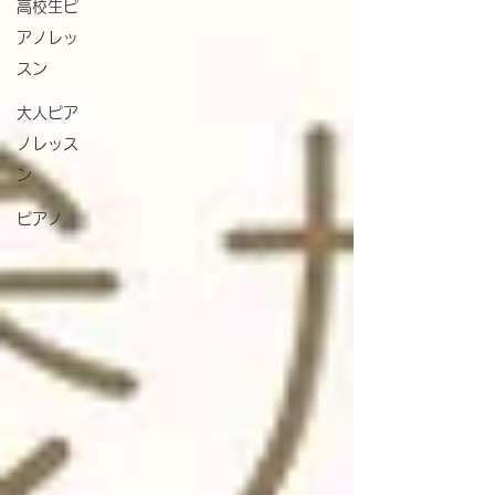
高校生ピ
アノレッ
スン
大人ピア
ノレッス
ン
ピアノ