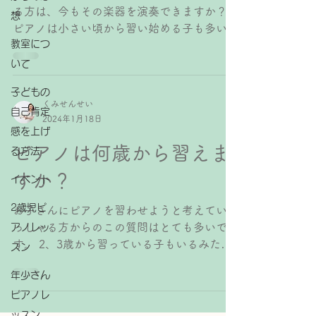
る方は、今もその楽器を演奏できますか？
想
ピアノは小さい頃から習い始める子も多いで
教室につ
すが、残念ながら早く辞めてしまう子も 多
い習い事です。 ⁡ ピアノに限らずどんなこと
いて
もそうだと思いますが、大人になってからも
子どもの
楽器が弾ける方とそうでない方の違いはただ
くみせんせい
自己肯定
1つ、 続けているかどうか だけです。 私が
2024年1月18日
ピアノが弾けるようになって今も弾けるの
感を上げ
は、まぎれもなく「続けていたから」 音楽
ピアノは何歳から習えま
る方法
とは無縁の親から生まれた才能も素質もない
すか？
イベント
私ですが、続けていたから先生になれまし
た。 また、10代のうちに身に付けたことが
2歳児ピ
お子さんにピアノを習わせようと考えていら
一生ものになると言われています。 10代と
っしゃる方からのこの質問はとても多いで
アノレッ
いうことは小学校高学年から高校生くらい。
す。 2、3歳から習っている子もいるみたい
スン
この時期にやっていたことが一生自分のもの
だけど、早すぎるのでは？と思う方もいらっ
となって残る技術になります。 受験などで
年少さん
しゃいます。 私の考えをお伝えしますと、
どうしてもピアノより優先しなければならな
「ピアノを弾く」ことだけで言えば指をバラ
ピアノレ
いことがある時期に、ピアノから離れたりレ
バラに動かすことができるようになる4、5
ッスン