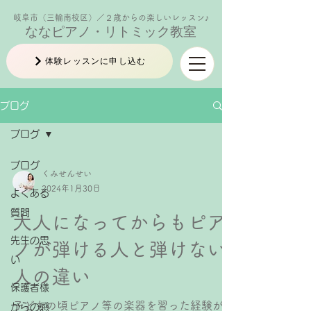
岐阜市（三輪南校区）／２歳からの楽しいレッスン♪
ななピアノ・リトミック教室
体験レッスンに申し込む
ブログ
ブログ
ブログ
くみせんせい
2024年1月30日
よくある
質問
大人になってからもピア
先生の思
ノが弾ける人と弾けない
い
人の違い
保護者様
子どもの頃ピアノ等の楽器を習った経験があ
からの感