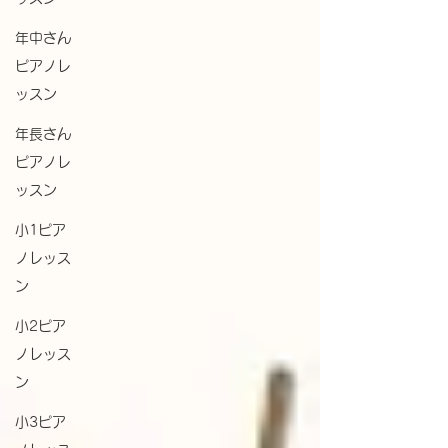
ッスンを継続できなくなる事情もあるかと思
歳くらいが良いですが、もっと早い年齢のリ
います。それでも細々とでも続けていればブ
年中さん
トミックから習い始めていただくことをおす
ランクはすぐに取り戻せて弾けるはずです。
すめしています✨ 私が2歳からのレッスンに
ピアノレ
⁡ せっかく始めたピアノ。お子さんにはでき
リトミックを取り入れているのは、どんなこ
ッスン
る限り長くレッスンを続けて、
とでも吸収するスピードが速い小さな子にこ
年長さん
そ、楽しく音楽に関わって欲しいからです。
関連記事→ ピアノレッスンにリトミックを
ピアノレ
取り入れている理由 ⁡ ピアノなど楽器を習う
ッスン
上で最も大切な「音楽って楽しい！」と思う
小1ピア
気持ちを育てるには、小さいうちから身体の
動きと音楽がピッタリ合った時の心地よさ、
ノレッス
音楽を聴いて感じたことを全身を使って表現
ン
することの面白さなど、 楽しい音楽体験を
小2ピア
たくさん積むこと それがこれから先、ピア
ノを続けていく原動力になります。 だから
ノレッス
まずは「リトミックから」 お子さんに小さ
ン
いうちから音楽を楽しむ経験をして
小3ピア