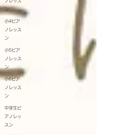
ノレッス
ン
小4ピア
ノレッス
ン
小5ピア
ノレッス
ン
小6ピア
ノレッス
ン
中学生ピ
アノレッ
スン