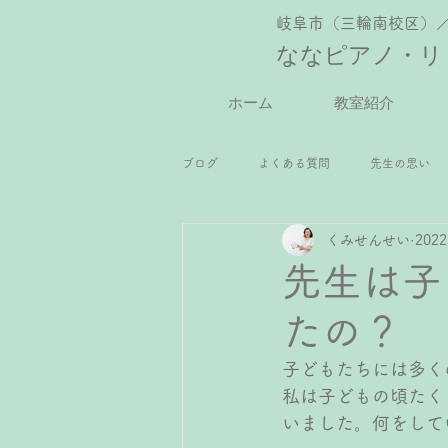
岐阜市（三輪南校区）
ななピアノ・リ
ホーム
教室紹介
ブログ
よくある質問
先生の思い
くみせんせい
202
2歳児ピアノレッスン
年少さんピ
先生は子
たの？
小2ピアノレッスン
小3ピアノレッ
子どもたちには多く
私は子どもの頃たく
高校生ピアノレッスン
大人ピアノ
いました。何をして