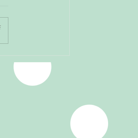
さ
ィナ・ピアノステップ岐
務原地区参加しました！