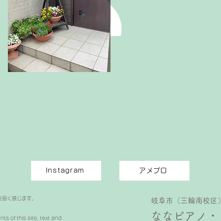
Instagram
アメブロ
を固く禁じます。
岐阜市（三輪南校区
ななピアノ・
s of this site, text and