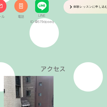
体験レッスンに申し込
LINE
ール
電話
ID:@579dpseq
アクセス