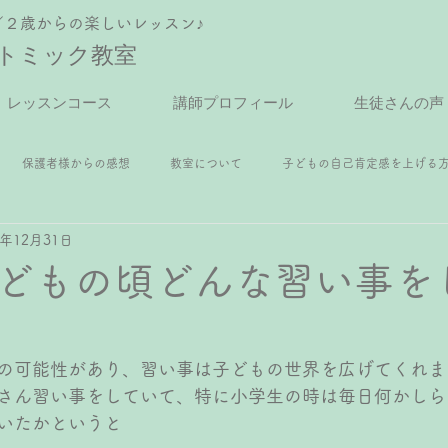
／２歳からの楽しいレッスン♪
トミック教室
レッスンコース
講師プロフィール
生徒さんの声
保護者様からの感想
教室について
子どもの自己肯定感を上げる
2年12月31日
アノレッスン
年中さんピアノレッスン
年長さんピアノレッスン
どもの頃どんな習い事を
スン
小4ピアノレッスン
小5ピアノレッスン
小6ピアノレッス
の可能性があり、習い事は子どもの世界を広げてくれま
さん習い事をしていて、特に小学生の時は毎日何かしら
レッスン
ピアノ
いたかというと