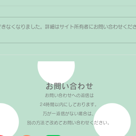
ったらプレゼントはあげても
良い？
子どもがピアノの練習を頑張った
できなくなりました。詳細はサイト所有者にお問い合わせくだ
時や曲が合格した時、発表会やコ
ンクールに参加できた時などに
「ご褒美やプレゼントをあげるべ
ピテ
き？」「物で釣るのは良くな
阜各
い？」と迷うことはありません
か？ 私としては「ご褒美やプレ
ゼントはうまく活用していただい
てOK」と考えています。そのた
お問い合わせ
め、教室ではこんな企画を取り入
れています↓↓ おうちでのワー
お問い合わせへの返信は​
クの宿題ができたらシールが貼れ
24時間以内にしております。
る 曲が合格したら合格した曲数
万が一返信がない場合は、
だけシールが貼れる
​別の方法で改めてお問い合わせください。