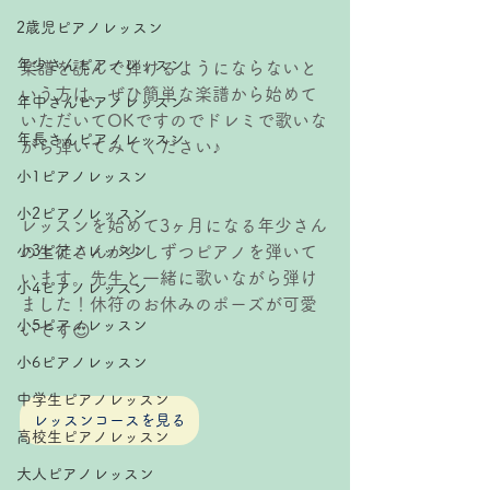
2歳児ピアノレッスン
年少さんピアノレッスン
楽譜を読んで弾けるようにならないと
いう方は、ぜひ簡単な楽譜から始めて
年中さんピアノレッスン
いただいてOKですのでドレミで歌いな
年長さんピアノレッスン
がら弾いてみてください♪
小1ピアノレッスン
小2ピアノレッスン
レッスンを始めて3ヶ月になる年少さん
小3ピアノレッスン
の生徒さんが少しずつピアノを弾いて
います。先生と一緒に歌いながら弾け
小4ピアノレッスン
ました！休符のお休みのポーズが可愛
小5ピアノレッスン
いです😍
小6ピアノレッスン
中学生ピアノレッスン
レッスンコースを見る
高校生ピアノレッスン
大人ピアノレッスン