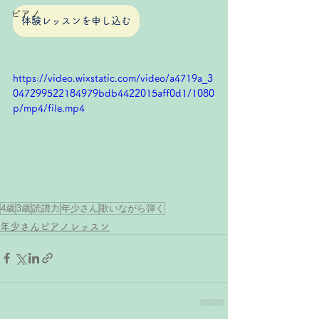
ピアノ
体験レッスンを申し込む
https://video.wixstatic.com/video/a4719a_3
047299522184979bdb4422015aff0d1/1080
p/mp4/file.mp4
4歳
3歳
読譜力
年少さん
歌いながら弾く
年少さんピアノレッスン