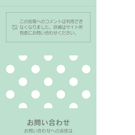
この投稿へのコメントは利用でき
自分から「1人でレッスン
ダンスをして2
なくなりました。詳細はサイト所
有者にお問い合わせください。
に行く！」と言って来て
取ることができ
くれた年少の生徒さん
生徒さん
お問い合わせ
お問い合わせへの返信は​