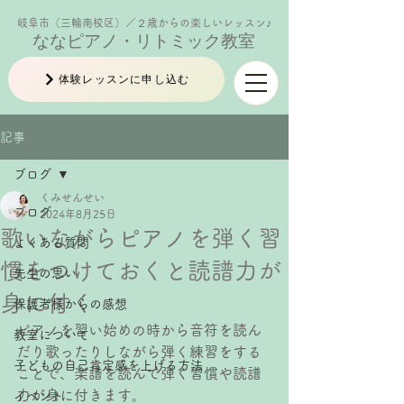
岐阜市（三輪南校区）／２歳からの楽しいレッスン♪
ななピアノ・リトミック教室
体験レッスンに申し込む
記事
ブログ
くみせんせい
ブログ
2024年8月25日
歌いながらピアノを弾く習
よくある質問
慣をつけておくと読譜力が
先生の思い
身に付く
保護者様からの感想
ピアノを習い始めの時から音符を読ん
教室について
だり歌ったりしながら弾く練習をする
子どもの自己肯定感を上げる方法
ことで、楽譜を読んで弾く習慣や読譜
力が身に付きます。
イベント