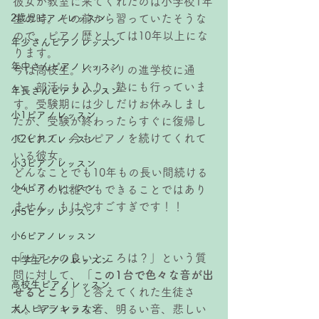
彼女が教室に来てくれたのは小学校1年
2歳児ピアノレッスン
生の時。その前から習っていたそうな
ので、ピアノ歴としては10年以上にな
年少さんピアノレッスン
ります。
年中さんピアノレッスン
今は高校生。バリバリの進学校に通
い、部活にも入り、塾にも行っていま
年長さんピアノレッスン
す。受験期には少しだけお休みしまし
小1ピアノレッスン
たが、受験が終わったらすぐに復帰し
てくれて、今もピアノを続けてくれて
小2ピアノレッスン
いる彼女。
小3ピアノレッスン
どんなことでも10年もの長い間続ける
小4ピアノレッスン
というのは誰でもできることではあり
ません。もはやすごすぎです！！
小5ピアノレッスン
小6ピアノレッスン
「ピアノの良いところは？」という質
中学生ピアノレッスン
問に対して、「
この1台で色々な音が出
高校生ピアノレッスン
せるところ
」と答えてくれた生徒さ
大人ピアノレッスン
ん。キラキラな音、明るい音、悲しい