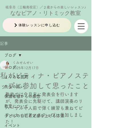
岐阜市（三輪南校区）／２歳からの楽しいレッスン♪
ななピアノ・リトミック教室
体験レッスンに申し込む
記事
ブログ
くみせんせい
ブログ
2025年12月17日
私がピティナ・ピアノステ
よくある質問
ップに参加して思ったこと
先生の思い
教室では今月末に発表会を行います
保護者様からの感想
が、発表会に先駆けて、講師演奏のリ
教室について
ハーサルや人前で弾く練習も兼ねてピ
ティナ・ピアノステップに参加しまし
子どもの自己肯定感を上げる方法
た！
イベント