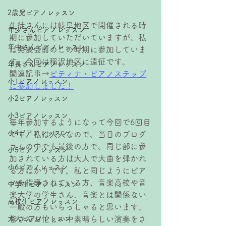
2歳児ピアノレッスン
生徒さんには岐阜地区で開催される時
年少さんピアノレッスン
期に参加していただいていますが、私
年中さんピアノレッスン
は発表会前のこの時期に参加していま
す。今回は稲沢地区に遠征です。
年長さんピアノレッスン
関連記事→
ピティナ・ピアノステップ
小1ピアノレッスン
に参加しました！
小2ピアノレッスン
小3ピアノレッスン
毎年参加するようになって今回で6回目
小4ピアノレッスン
です。私は大人なので、当日のプログ
ラムの中でも最後の方で、同じ部に参
小5ピアノレッスン
加されている方は大人で大曲を弾かれ
小6ピアノレッスン
る方ばかりです。私と同じようにピア
ノを指導されている方、音楽高校や音
中学生ピアノレッスン
楽大学の学生さん、音楽とは関係ない
高校生ピアノレッスン
一般の方もいらっしゃると思います。
大人ピアノレッスン
皆さんお忙しい中素晴らしい演奏をさ