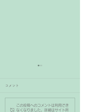
子どもがピアノの練習を
頑張ったらプレゼントは
コメント
あげても良い？
子どもがピアノの練習を頑張
った時や曲が合格した時、発
表会やコンクールに参加でき
この投稿へのコメントは利用でき
ピティナ・ピア
た時などに「ご褒美やプレゼ
なくなりました。詳細はサイト所