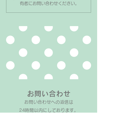
有者にお問い合わせください。
ントをあげるべき？」「物で
プ岐阜各務原地
釣るのは良くない？」と迷う
ました！
ことはありませんか？ 私と
しては「ご褒美やプレゼント
はうまく活用していただいて
OK」と考えています。その
ため、教室ではこんな企画を
取り入れています↓↓ おう
ちでのワークの宿題ができた
らシールが貼れる 曲が合格
したら合格した曲数だけシー
ルが貼れる
お問い合わせ
お問い合わせへの返信は​
24時間以内にしております。
万が一返信がない場合は、
​別の方法で改めてお問い合わせください。