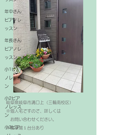
年中さん
ピアノレ
ッスン
年長さん
ピアノレ
ッスン
小1ピア
ノレッス
ン
小2ピア
岐阜県岐阜市溝口上（三輪南校区）
ノレッス
※個人宅ですので、詳しくは
ン
お問い合わせください。
小3ピア
​※駐車場１台分あり