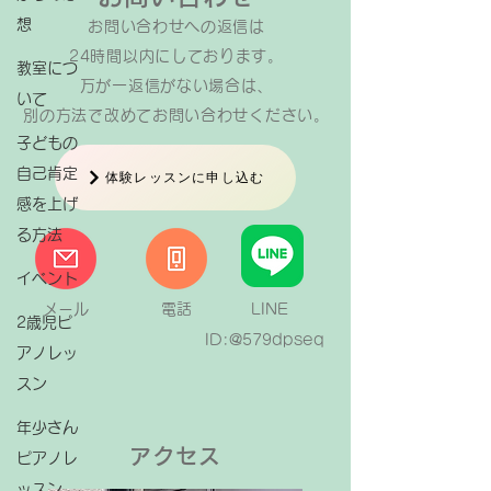
想
お問い合わせへの返信は​
24時間以内にしております。
教室につ
万が一返信がない場合は、
いて
​別の方法で改めてお問い合わせください。
子どもの
自己肯定
体験レッスンに申し込む
感を上げ
る方法
イベント
メール
電話
LINE
2歳児ピ
ID:@579dpseq
アノレッ
スン
年少さん
アクセス
ピアノレ
ッスン