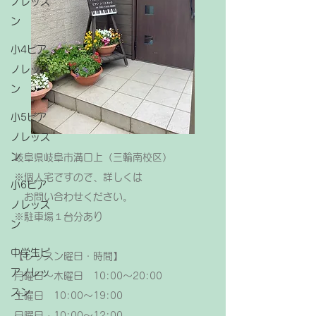
ノレッス
ン
小4ピア
ノレッス
ン
小5ピア
ノレッス
ン
岐阜県岐阜市溝口上（三輪南校区）
※個人宅ですので、詳しくは
小6ピア
お問い合わせください。
ノレッス
​※駐車場１台分あり
ン
中学生ピ
【レッスン曜日・時間】
アノレッ
月曜日～木曜日 10:00～20:00
スン
土曜日 10:00～19:00
日曜日 10:00～12:00