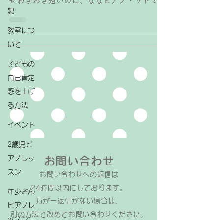
ぜわざわざ遠いのに、ななピアノ・リトミッ
想
ク教室を選んでくださったのか」を質問させ
ていただいたところ Googleでのレビューが
教室につ
良かったこと レビューの中に「私（保護者
いて
様）自身が自分が子どもの頃に...
子どもの
自己肯定
感を上げ
る方法
イベント
2歳児ピ
アノレッ
お問い合わせ
スン
お問い合わせへの返信は​
24時間以内にしております。
年少さん
万が一返信がない場合は、
ピアノレ
​別の方法で改めてお問い合わせください。
ッスン