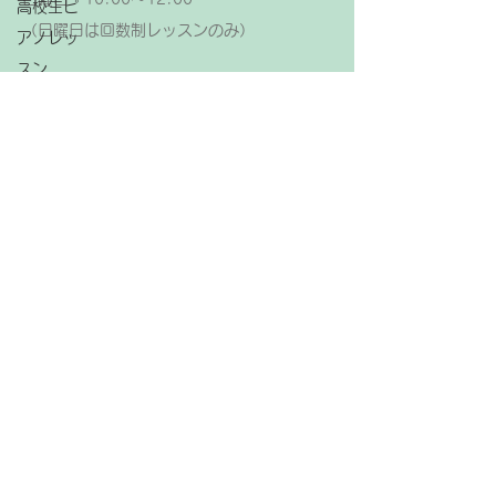
高校生ピ
（日曜日は回数制レッスンのみ）
アノレッ
スン
【レッスン休日】
大人ピア
金曜日、祝日
ノレッス
ン
ピアノ
アメブロ