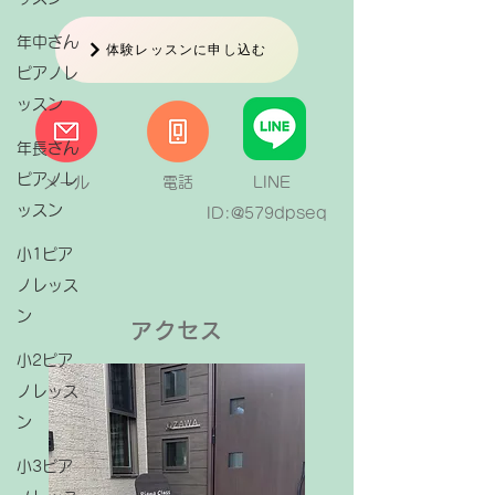
年中さん
体験レッスンに申し込む
ピアノレ
ッスン
年長さん
ピアノレ
メール
電話
LINE
ッスン
ID:@579dpseq
小1ピア
ノレッス
ン
アクセス
小2ピア
ノレッス
ン
小3ピア