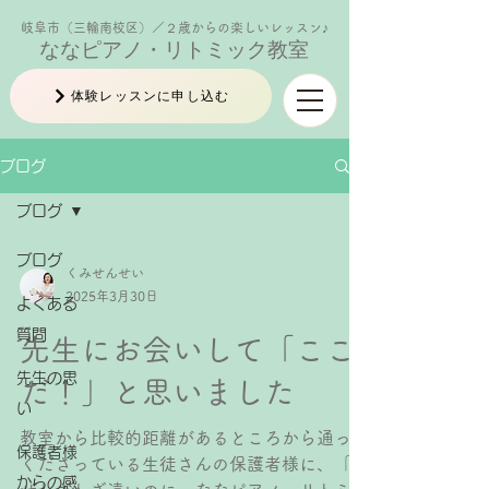
岐阜市（三輪南校区）／２歳からの楽しいレッスン♪
ななピアノ・リトミック教室
体験レッスンに申し込む
ブログ
ブログ
ブログ
くみせんせい
2025年3月30日
よくある
質問
先生にお会いして「ここ
先生の思
だ！」と思いました
い
教室から比較的距離があるところから通って
保護者様
くださっている生徒さんの保護者様に、「な
からの感