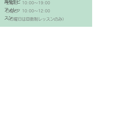
高校生ピ
土曜日 10:00～19:00
アノレッ
日曜日 10:00～12:00
スン
（日曜日は回数制レッスンのみ）
大人ピア
【レッスン休日】
ノレッス
金曜日、祝日
ン
ピアノ