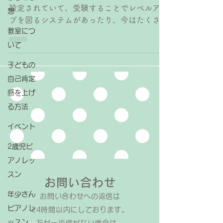
設定されていて、受験することでレベルアッ
想
プを図るシステムがあったり、今はたくさん
教室につ
ピアノコンクールが開催されていて、入賞を
目指してコンクールに参加している方もいる
いて
かと思います。 ななピアノ・リトミック教
子どもの
室では基本的にグレード受験やコンクール参
自己肯定
加を目指していません。なぜかというと 音
楽は自由なもの だと考えているから です。
感を上げ
私自身は大学受験のためや講師資格を取るた
る方法
めにグレードや試験を受け続けてきました。
イベント
試験ですので決められた課題曲があり、先生
からこの曲をやらなければならないと言われ
2歳児ピ
て習ってきました。私はピアノの先生を目指
アノレッ
していたので、そのために学ばなければいけ
スン
ないことだから、言われた通りにやってきま
お問い合わせ
した。 でも本来音楽はもっと自由で楽しい
年少さん
お問い合わせへの返信は​
もの。世界にはクラシックだけでなく、色々
ピアノレ
24時間以内にしております。
なジャンルの音楽が溢れていて、流行もどん
ッスン