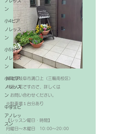
ノレッス
ン
小4ピア
ノレッス
ン
小5ピア
ノレッス
ン
小6ピア
岐阜県岐阜市溝口上（三輪南校区）
ノレッス
※個人宅ですので、詳しくは
ン
お問い合わせください。
​※駐車場１台分あり
中学生ピ
アノレッ
【レッスン曜日・時間】
スン
月曜日～木曜日 10:00～20:00