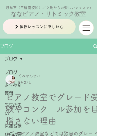
岐阜市（三輪南校区）／２歳からの楽しいレッスン♪
ななピアノ・リトミック教室
体験レッスンに申し込む
ブログ
ブログ
ブログ
くみせんせい
2月27日
よくある
質問
ピアノ教室でグレード受
先生の思
験やコンクール参加を目
い
指さない理由
保護者様
大手のピアノ教室などでは独自のグレードが
からの感