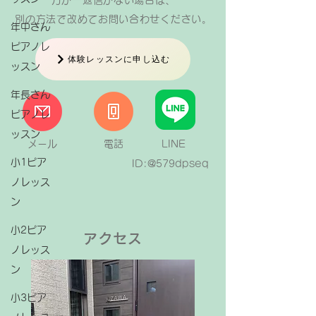
どん変わっています。ピアノを習うならクラ
万が一返信がない場合は、
シックのピアノ曲しか弾いてはいけないなん
​別の方法で改めてお問い合わせください。
年中さん
てことはないはずです。 生徒さんには受験
ピアノレ
やコンクール入賞のための決められた曲やテ
体験レッスンに申し込む
ッスン
キストではなく、自分が好きなやりたい
年長さん
ピアノレ
ッスン
メール
電話
LINE
小1ピア
ID:@579dpseq
ノレッス
ン
小2ピア
アクセス
ノレッス
ン
小3ピア