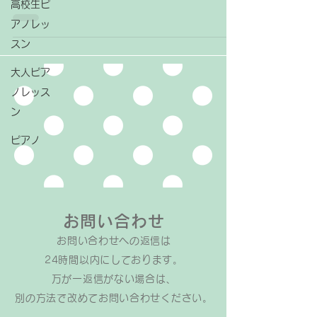
高校生ピ
と、ピアノを弾く時に言った通りに弾けば良
いので分かりやすいですし、楽譜を見てピア
アノレッ
ノを弾く習慣が身に付きます。...
スン
大人ピア
ノレッス
ン
ピアノ
お問い合わせ
お問い合わせへの返信は​
24時間以内にしております。
万が一返信がない場合は、
​別の方法で改めてお問い合わせください。