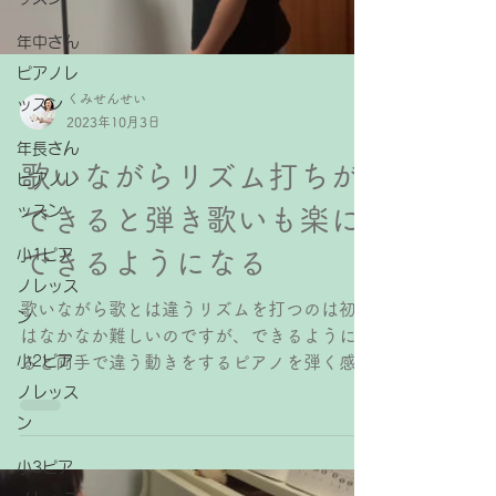
年中さん
ピアノレ
くみせんせい
ッスン
2023年10月3日
年長さん
歌いながらリズム打ちが
ピアノレ
ッスン
できると弾き歌いも楽に
小1ピア
できるようになる
ノレッス
歌いながら歌とは違うリズムを打つのは初め
ン
はなかなか難しいのですが、できるようにな
小2ピア
ると両手で違う動きをするピアノを弾く感覚
がつかめます。 また、小さいうちから歌い
ノレッス
ながら何かをすることに慣れておくと、将来
ン
弾き歌いも楽にできるようになります。 ⁡ ⁡...
小3ピア