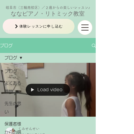
岐阜市（三輪南校区）／２歳からの楽しいレッスン♪
ななピアノ・リトミック教室
体験レッスンに申し込む
ブログ
ブログ
ブログ
よくある
Load video
質問
先生の思
い
保護者様
くみせんせい
からの感