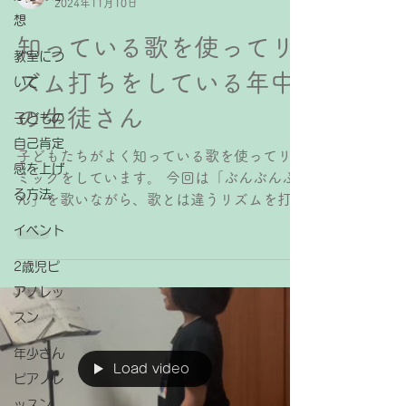
2024年11月10日
想
知っている歌を使ってリ
教室につ
ズム打ちをしている年中
いて
の生徒さん
子どもの
自己肯定
子どもたちがよく知っている歌を使ってリト
感を上げ
ミックをしています。 今回は「ぶんぶんぶ
る方法
ん」を歌いながら、歌とは違うリズムを打っ
てみました🐝⁡ 関連記事： 歌いながらリズム
イベント
打ちができると弾き歌いも楽にできるように
なる 季節の歌を使ってリトミックをしてい
2歳児ピ
る2年生の生徒さん...
アノレッ
スン
年少さん
Load video
ピアノレ
ッスン