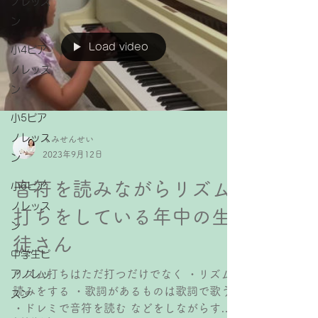
ノレッス
ン
Load video
小4ピア
ノレッス
ン
小5ピア
ノレッス
くみせんせい
2023年9月12日
ン
音符を読みながらリズム
小6ピア
ノレッス
打ちをしている年中の生
ン
徒さん
中学生ピ
リズム打ちはただ打つだけでなく ・リズム
アノレッ
読みをする ・歌詞があるものは歌詞で歌う
スン
・ドレミで音符を読む などをしながらする