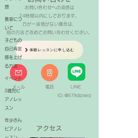
想
お問い合わせへの返信は​
24時間以内にしております。
教室につ
万が一返信がない場合は、
いて
​別の方法で改めてお問い合わせください。
子どもの
自己肯定
体験レッスンに申し込む
感を上げ
る方法
イベント
メール
電話
LINE
2歳児ピ
ID:@579dpseq
アノレッ
スン
年少さん
アクセス
ピアノレ
ッスン