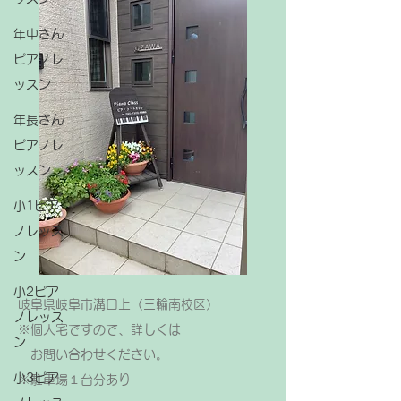
年中さん
ピアノレ
ッスン
年長さん
ピアノレ
ッスン
小1ピア
ノレッス
ン
小2ピア
岐阜県岐阜市溝口上（三輪南校区）
ノレッス
※個人宅ですので、詳しくは
ン
お問い合わせください。
小3ピア
​※駐車場１台分あり