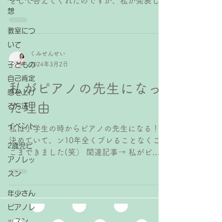
をして答えてくれたのですが、私が発表した
想
時には「先生は何でピアノの先生になったん
ですか？」という質問がありましたので、そ
教室につ
の時に答えたことをお伝えします！...
いて
くみせんせい
子どもの
2024年3月2日
自己肯定
私がピアノの先生になっ
感を上げ
た理由
る方法
イベント
私は小学生の時からピアノの先生になる！と
決めていて、ン10年全くブレることなくこ
2歳児ピ
こまできました(笑） 関連記事→ 私がピア
アノレッ
ノの先生を目指すきっかけになった思い出に
スン
残る先生 なぜピアノの先生になりたいと思
ったかというと、もちろん【ピアノや音楽が
年少さん
好きで、好きなことを一生の仕事に...
ピアノレ
ッスン