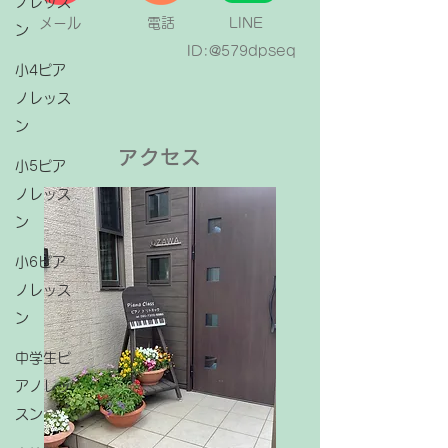
ノレッス
メール
電話
LINE
ン
ID:@579dpseq
小4ピア
ノレッス
ン
アクセス
小5ピア
ノレッス
ン
小6ピア
ノレッス
ン
中学生ピ
アノレッ
スン