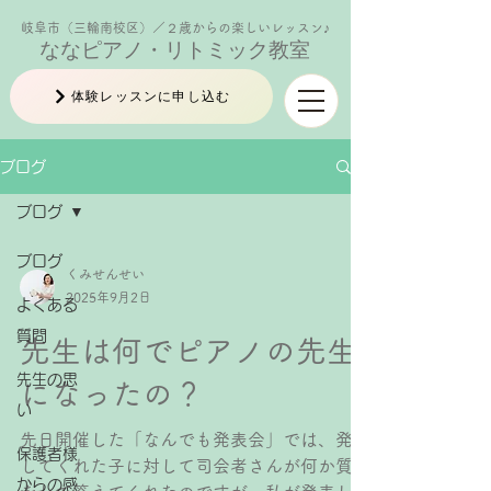
岐阜市（三輪南校区）／２歳からの楽しいレッスン♪
ななピアノ・リトミック教室
体験レッスンに申し込む
ブログ
ブログ
ブログ
くみせんせい
2025年9月2日
よくある
質問
先生は何でピアノの先生
先生の思
になったの？
い
先日開催した「なんでも発表会」では、発表
保護者様
してくれた子に対して司会者さんが何か質問
からの感