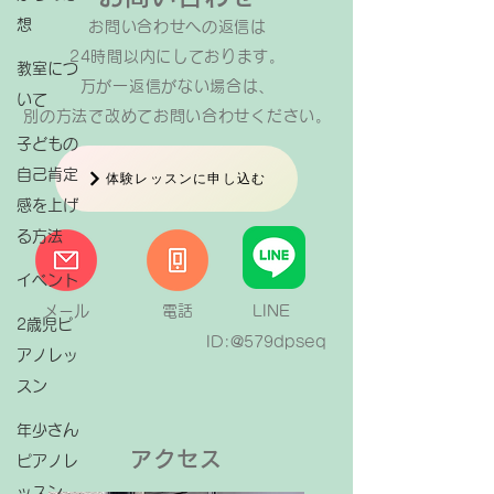
想
お問い合わせへの返信は​
24時間以内にしております。
教室につ
万が一返信がない場合は、
いて
​別の方法で改めてお問い合わせください。
子どもの
自己肯定
体験レッスンに申し込む
感を上げ
る方法
イベント
メール
電話
LINE
2歳児ピ
ID:@579dpseq
アノレッ
スン
年少さん
アクセス
ピアノレ
ッスン