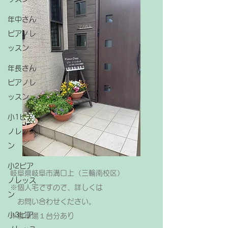
年中さん
ピアノレ
ッスン
年長さん
ピアノレ
ッスン
小1ピア
ノレッス
ン
小2ピア
岐阜県岐阜市溝口上（三輪南校区）
ノレッス
※個人宅ですので、詳しくは
ン
お問い合わせください。
小3ピア
​※駐車場１台分あり