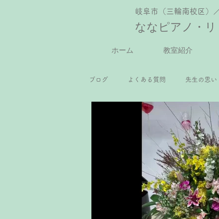
岐阜市（三輪南校区）
ななピアノ・リ
ホーム
教室紹介
ブログ
よくある質問
先生の思い
2歳児ピアノレッスン
年少さん
小2ピアノレッスン
小3ピアノ
中学生ピアノレッスン
高校生ピ