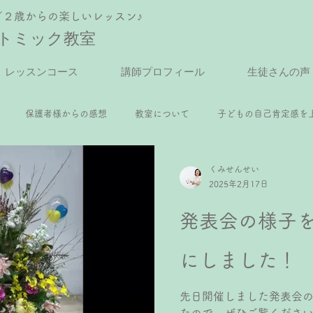
／２歳からの楽しいレッスン♪
トミック教室
レッスンコース
講師プロフィール
生徒さんの声
保護者様からの感想
教室について
子どもの自己肯定感を
くみせんせい
ピアノレッスン
年中さんピアノレッスン
年長さんピアノレッスン
2025年2月17日
発表会の様子
レッスン
小4ピアノレッスン
小5ピアノレッスン
小6ピアノ
にしました！
アノレッスン
大人ピアノレッスン
ピアノ
先日開催しました発表会