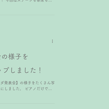
！ 今回はステージも客席も広
ました。 大勢の方が見に来て
いです♡ 今年もたくさんの生
会を目指して、始まりと終わりの
ェルカムボード制作も生徒さんに
会場設営、司会進行は中高生以
いしました。 今年初挑戦だっ
唱も、あまり練習はできなかった
んなが歌ってくれて、うまくでき
揮者も伴奏者も生徒さんにお任せ
会の様子を
嬉しいです！ また、小学生の
→身近な楽器を使った合奏 3年
アップしました！
トーンチャイム 6年生→リコー
しました。 10月頃から合同練習
ました。どの学年も息の合った演
グダ発表会】の様子をたくさん写
上がりました！ 小さな生徒さ
にしました。 ⁡ピアノだけでな
会という子が多かったですが、親
ど、それぞれ発表してくれまし
会では司会進行を小学生の生徒さんが