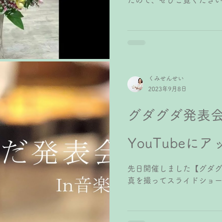
たので、ぜひご覧ください
い会場で、のびのびと行い
くださったようでありがた
徒さんが活躍できる発表
挨拶や、受付に置いたウ
お願いしました。 当日の
上の大きい生徒さんにお願
くみせんせい
たオープニングの全員合
2023年9月8日
のですが、思いのほかみ
て嬉しかったです♪♪ 指
グダグダ発表
（笑）みんなやってくれて
アンサンブルは 1、2年生
YouTubeに
生→カップス 4、5年生→
ダーアンサンブル を披露
を始めて練習を積んでき
先日開催しました【グダ
奏で、美しくカッコ良く仕
真を撮ってスライドショー
んたちは、初めての発表
く歌、ダンス、他楽器な
子連弾で出
た。 ⁡ ⁡ グダグダ発表
しています。...