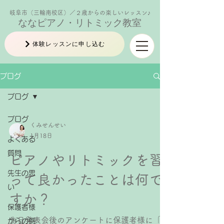
岐阜市（三輪南校区）／２歳からの楽しいレッスン♪
ななピアノ・リトミック教室
体験レッスンに申し込む
ブログ
ブログ
ブログ
くみせんせい
1月18日
よくある
質問
ピアノやリトミックを習
先生の思
って良かったことは何で
い
すか？
保護者様
先日発表会後のアンケートに保護者様に「ピ
からの感