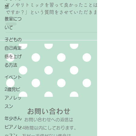
アノやリトミックを習って良かったことは何
想
ですか？」という質問をさせていただきまし
教室につ
たが、いただいたご意見を一部紹介いたしま
す↓↓ 大人数の前で一人で話したり、表
いて
現、発表する貴重な経験ができること 音楽
子どもの
が学べて嬉しい、リズムが分かり、楽譜が読
自己肯定
めるようになること 勉強、部活など、困難
なことに乗り越える力がついた 毎日何かを
感を上げ
こつこつ続けてやるという大切な習慣を身に
る方法
付けつつあるところ できないことに挑戦し
イベント
てできるようになる経験ができるところ、上
手くなっていく達成感 自信につながってい
2歳児ピ
る、心の支えになっている いろんな学年学
アノレッ
校の子と関わる機会が増えたこと ご意見を
スン
聞かせていただいて、特に 人前で発表でき
お問い合わせ
る 困難なことを乗り越える 毎日継続できる
年少さん
お問い合わせへの返信は​
できないことに挑戦することができる とい
ピアノレ
24時間以内にしております。
うのは、生きていく上でとても重要な力にな
ッスン