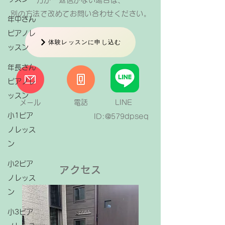
ります。保護者様からも生徒さんたちがこの
万が一返信がない場合は、
ような力を身につけていると実感していただ
​別の方法で改めてお問い合わせください。
年中さん
けていると分かって嬉しかったです。 ピア
ピアノレ
ノはピアノが弾けたり楽譜が読めるようにな
体験レッスンに申し込む
ッスン
るだけの習い事ではありません。子どもた
年長さん
ピアノレ
ッスン
メール
電話
LINE
小1ピア
ID:@579dpseq
ノレッス
ン
小2ピア
アクセス
ノレッス
ン
小3ピア