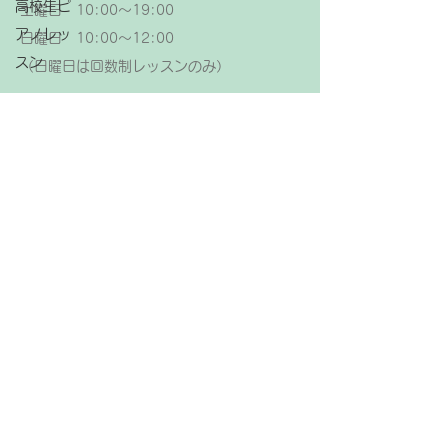
高校生ピ
土曜日 10:00～19:00
アノレッ
日曜日 10:00～12:00
スン
（日曜日は回数制レッスンのみ）
大人ピア
【レッスン休日】
ノレッス
金曜日、祝日
ン
ピアノ