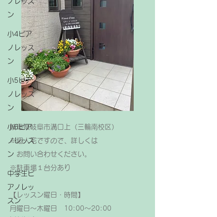
ノレッス
ン
小4ピア
ノレッス
ン
小5ピア
ノレッス
ン
小6ピア
岐阜県岐阜市溝口上（三輪南校区）
ノレッス
※個人宅ですので、詳しくは
ン
お問い合わせください。
​※駐車場１台分あり
中学生ピ
アノレッ
【レッスン曜日・時間】
スン
月曜日～木曜日 10:00～20:00