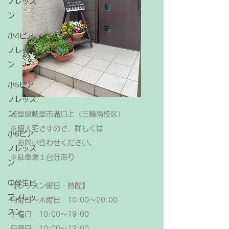
ノレッス
ン
小4ピア
ノレッス
ン
小5ピア
ノレッス
ン
岐阜県岐阜市溝口上（三輪南校区）
※個人宅ですので、詳しくは
小6ピア
お問い合わせください。
ノレッス
​※駐車場１台分あり
ン
中学生ピ
【レッスン曜日・時間】
アノレッ
月曜日～木曜日 10:00～20:00
スン
土曜日 10:00～19:00
日曜日 10:00～12:00