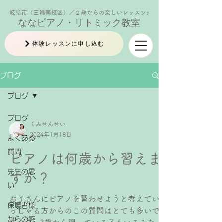
岐阜市（三輪南校区）／２歳からの楽しいレッスン♪
ななピアノ・リトミック教室
体験レッスンに申し込む
ブログ
ブログ
ブログ
くみせんせい
2024年1月18日
よくある
質問
ピアノは何歳から習えま
先生の思
すか？
い
お子さんにピアノを習わせようと考えていら
保護者様
っしゃる方からのこの質問はとても多いで
からの感