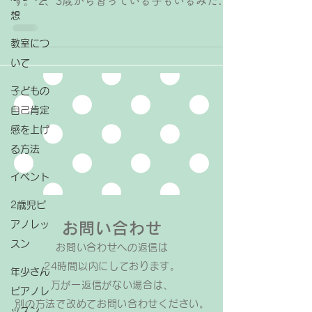
す。 2、3歳から習っている子もいるみたい
想
だけど、早すぎるのでは？と思う方もいらっ
しゃいます。 私の考えをお伝えしますと、
教室につ
「ピアノを弾く」ことだけで言えば指をバラ
いて
バラに動かすことができるようになる4、5
歳くらいが良いですが、もっと早い年齢のリ
子どもの
トミックから習い始めていただくことをおす
自己肯定
すめしています✨ 私が2歳からのレッスンに
感を上げ
リトミックを取り入れているのは、どんなこ
る方法
とでも吸収するスピードが速い小さな子にこ
そ、楽しく音楽に関わって欲しいからです。
イベント
関連記事→ ピアノレッスンにリトミックを
取り入れている理由 ⁡ ピアノなど楽器を習う
2歳児ピ
上で最も大切な「音楽って楽しい！」と思う
アノレッ
お問い合わせ
気持ちを育てるには、小さいうちから身体の
スン
お問い合わせへの返信は​
動きと音楽がピッタリ合った時の心地よさ、
24時間以内にしております。
音楽を聴いて感じたことを全身を使って表現
年少さん
することの面白さなど、 楽しい音楽体験を
万が一返信がない場合は、
ピアノレ
たくさん積むこと それがこれから先、ピア
​別の方法で改めてお問い合わせください。
ッスン