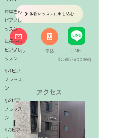
ノを続けていく原動力になります。 だから
まずは「リトミックから」 お子さんに小さ
年中さん
体験レッスンに申し込む
いうちから音楽を楽しむ経験をして
ピアノレ
ッスン
年長さん
ピアノレ
メール
電話
LINE
ッスン
ID:@579dpseq
小1ピア
ノレッス
ン
アクセス
小2ピア
ノレッス
ン
小3ピア