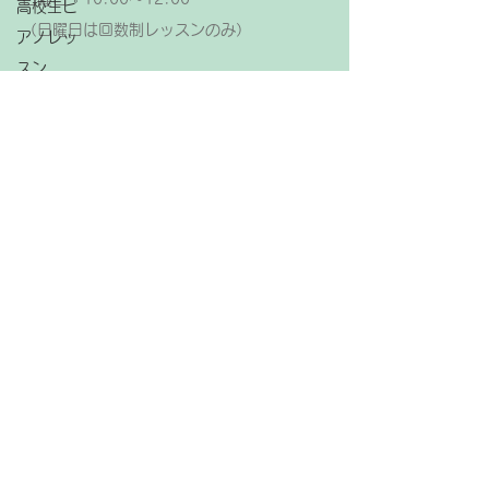
高校生ピ
（日曜日は回数制レッスンのみ）
アノレッ
スン
【レッスン休日】
大人ピア
金曜日、祝日
ノレッス
ン
ピアノ
アメブロ