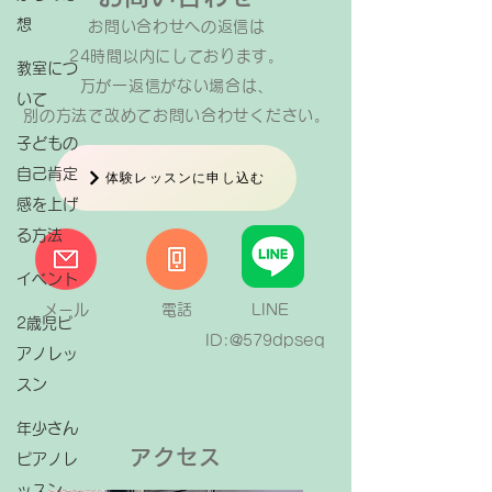
想
お問い合わせへの返信は​
24時間以内にしております。
教室につ
万が一返信がない場合は、
いて
​別の方法で改めてお問い合わせください。
子どもの
自己肯定
体験レッスンに申し込む
感を上げ
る方法
イベント
メール
電話
LINE
2歳児ピ
ID:@579dpseq
アノレッ
スン
年少さん
アクセス
ピアノレ
ッスン