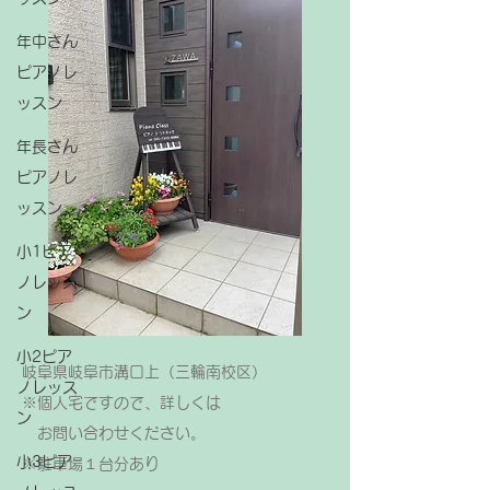
年中さん
ピアノレ
ッスン
年長さん
ピアノレ
ッスン
小1ピア
ノレッス
ン
小2ピア
岐阜県岐阜市溝口上（三輪南校区）
ノレッス
※個人宅ですので、詳しくは
ン
お問い合わせください。
小3ピア
​※駐車場１台分あり