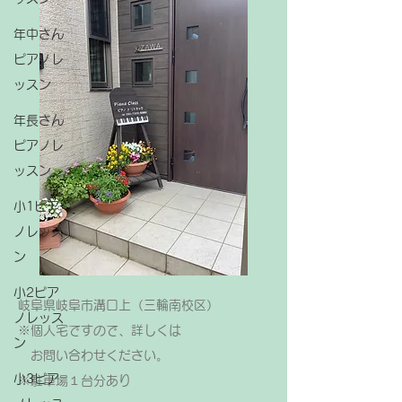
年中さん
ピアノレ
ッスン
年長さん
ピアノレ
ッスン
小1ピア
ノレッス
ン
小2ピア
岐阜県岐阜市溝口上（三輪南校区）
ノレッス
※個人宅ですので、詳しくは
ン
お問い合わせください。
小3ピア
​※駐車場１台分あり