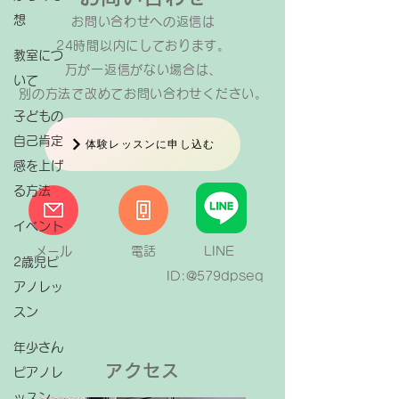
想
お問い合わせへの返信は​
24時間以内にしております。
教室につ
万が一返信がない場合は、
いて
​別の方法で改めてお問い合わせください。
子どもの
自己肯定
体験レッスンに申し込む
感を上げ
る方法
イベント
メール
電話
LINE
2歳児ピ
ID:@579dpseq
アノレッ
スン
年少さん
アクセス
ピアノレ
ッスン